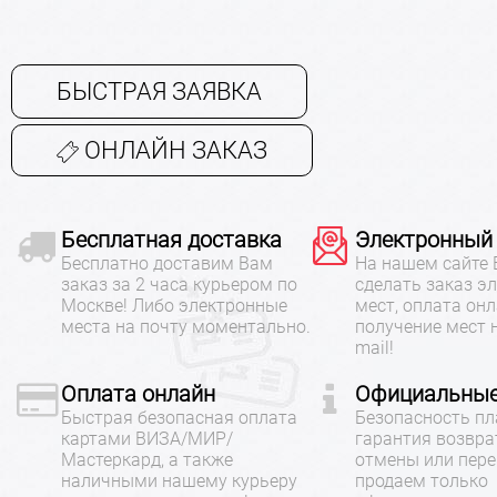
БЫСТРАЯ ЗАЯВКА
ОНЛАЙН ЗАКАЗ
Бесплатная доставка
Электронный
Бесплатно доставим Вам
На нашем сайте
заказ за 2 часа курьером по
сделать заказ э
Москве! Либо электронные
мест, оплата онл
места на почту моментально.
получение мест 
mail!
Оплата онлайн
Официальные
Быстрая безопасная оплата
Безопасность пл
картами ВИЗА/МИР/
гарантия возвра
Мастеркард, а также
отмены или пере
наличными нашему курьеру
продаем только