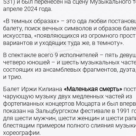
531) и был перенесен на сцену Музыкального т
апреле 2024 года.
«В темных образах» – это ода любви постанов
балету, поиск вечных символов и образов бал
искусства, «появляющихся из огромного прос
вариантов и уходящих туда же, в темноту».
В спектакле всего 9 исполнителей – пять деву
четверо юношей – и шесть музыкальных часте
состоящих из ансамблевых фрагментов, дуэта,
и трио.
Балет Иржи Килиана
«Маленькая смерть»
пост
чарующую музыку двух медленных частей из
фортепианных концертов Моцарта и был впер
показан на Зальцбургском фестивале в 1991 го
для шести мужчин, шести женщин и шести рап
блестящим примером полного слияния музыки
хореографии.