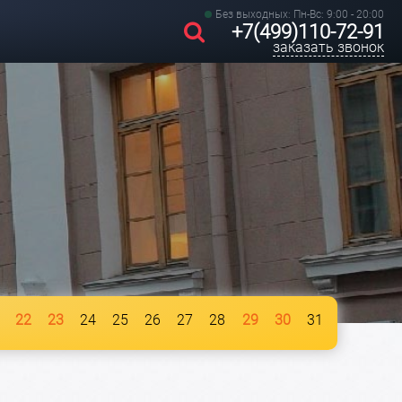
Без выходных: Пн-Вс: 9:00 - 20:00
+7(499)110-72-91
заказать звонок
22
23
24
25
26
27
28
29
30
31