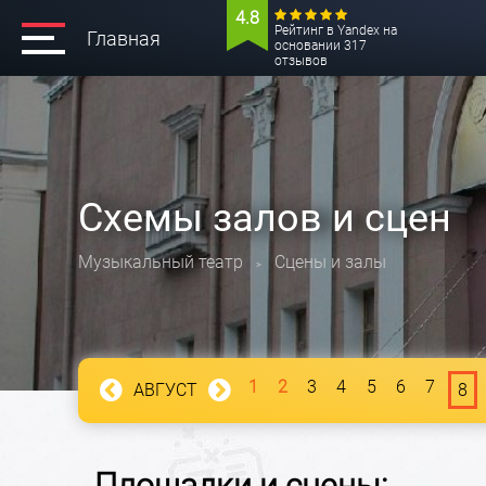
4.8
Рейтинг в Yandex на
Главная
основании 317
отзывов
Схемы залов и сцен
Музыкальный театр
Сцены и залы
>
1
2
3
4
5
6
7
АВГУСТ
8
Площадки и сцены: