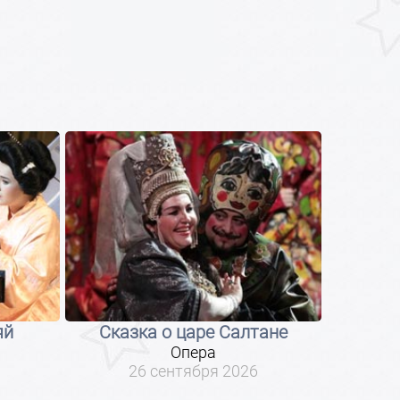
яй
Сказка о царе Салтане
Опера
26 сентября 2026
2