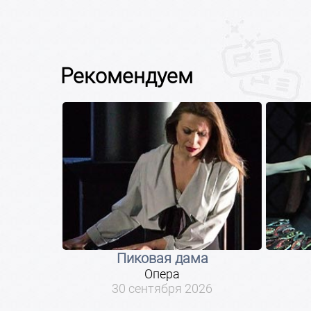
Рекомендуем
ин
Пиковая дама
Опера
26
30 сентября 2026