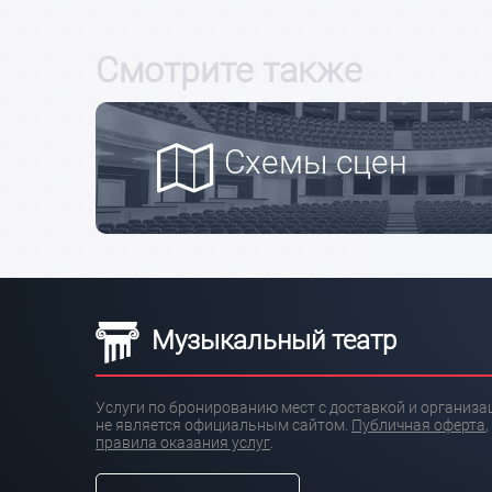
Смотрите также
Схемы сцен
Музыкальный театр
Услуги по бронированию мест с доставкой и организа
не является официальным сайтом.
Публичная оферта
,
правила оказания услуг
.