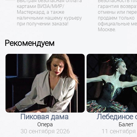
Быстрая безопасная оплата
Безопасность пл
картами ВИЗА/МИР/
гарантия возвра
Мастеркард, а также
отмены или пере
наличными нашему курьеру
продаем только
при получении заказа!
официальные ме
Москве.
Рекомендуем
Пиковая дама
Лебединое 
Опера
Балет
30 сентября 2026
11 сентября