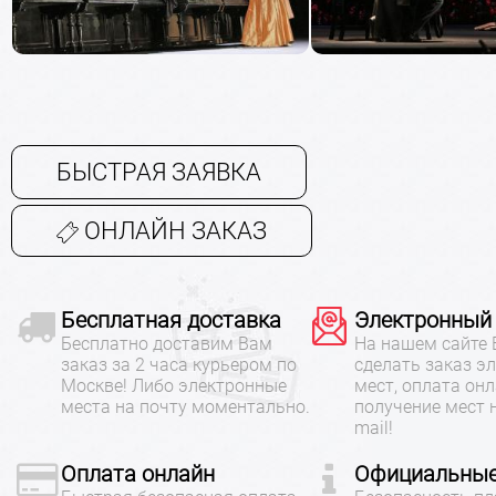
БЫСТРАЯ ЗАЯВКА
ОНЛАЙН ЗАКАЗ
Бесплатная доставка
Электронный
Бесплатно доставим Вам
На нашем сайте
заказ за 2 часа курьером по
сделать заказ э
Москве! Либо электронные
мест, оплата онл
места на почту моментально.
получение мест 
mail!
Оплата онлайн
Официальные