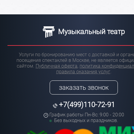
Музыкальный театр
Услуги по бронированию мест с доставкой и орга
посещения спектаклей в Москве, не является офиц
сайтом.
Публичная оферта
,
политика конфиденциа
правила оказания услуг
.
заказать звонок
+7(499)110-72-91
График работы Пн-Вс: 9:00 - 20:00
Без выходных и праздников.