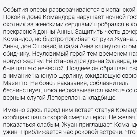
События оперы разворачиваются в испанской 
Покой в доме Командора нарушает ночной гос
охотник за женскими сердцами пробрался в к
прекрасной донны Анны. Защитить честь доче
Командор, но быстро погибает от руки Жуана.
Анны, дон Оттавио, и сама Анна клянутся ото
обидчику. Неуловимый герой тем временем на
новую жертву. Ей становится донна Эльвира, н
бывшая его невестой. Позднее он обращает св
внимание на юную Церлину, ожидающую свою 
Мазетто. Не боясь наказания, соблазнитель
бесчинствует, пока не оказывается вместе со 
верным слугой Лепорелло на кладбище.
Именно здесь перед ним встает статуя Команд
сообщающая о скорой смерти героя. Не желая
показаться слабым, Жуан приглашает Команд
ужин. Приближается час роковой встречи. Что